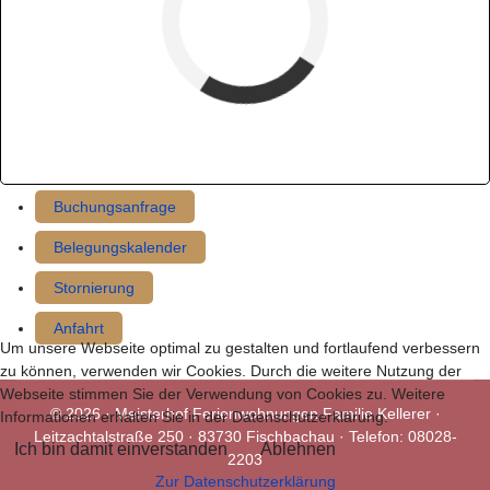
verfügbar (Anreise)
Abreise
verfügbar
belegt
Buchungsanfrage
Belegungskalender
Stornierung
Anfahrt
Um unsere Webseite optimal zu gestalten und fortlaufend verbessern
zu können, verwenden wir Cookies. Durch die weitere Nutzung der
Webseite stimmen Sie der Verwendung von Cookies zu. Weitere
© 2026 · Meisterhof Ferienwohnungen Familie Kellerer ·
Informationen erhalten Sie in der Datenschutzerklärung.
Leitzachtalstraße 250 · 83730 Fischbachau · Telefon: 08028-
Ich bin damit einverstanden
Ablehnen
2203
Zur Datenschutzerklärung